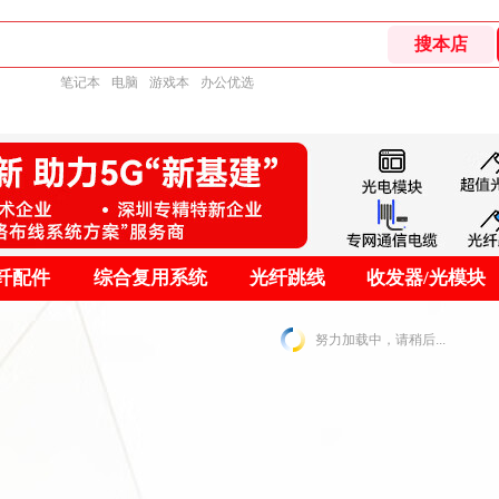
笔记本
电脑
游戏本
办公优选
纤配件
综合复用系统
光纤跳线
收发器/光模块
努力加载中，请稍后...