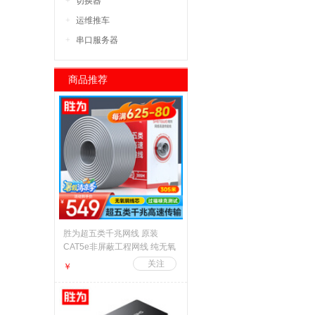
切换器
运维推车
串口服务器
商品推荐
胜为超五类千兆网线 原装
CAT5e非屏蔽工程网线 纯无氧
铜线芯 家装网络布线POE监控
￥
箱线305米 CLC-5305B