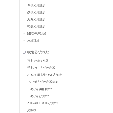
单模光纤跳线
多模光纤跳线
万兆光纤跳线
铠装光纤跳线
MPO光纤跳线
皮线跳线
收发器/光模块
百兆光纤收发器
千兆/万兆光纤收发器
AOC有源光缆/DAC高速电
14/16槽光纤收发器机架
缆
千兆/万兆电口模块
千兆/万兆光模块
200G/400G/800G光模块
交换机