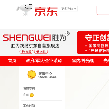
更多导航
服装城
食品
金融
首页
政府/军队/企业采购
室内/外光缆
光
售前导购
客服
工作时间