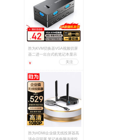
胜为KVM切换器VGA视频切屏
器二进一出台式机笔记本显示
器监控键鼠USB打印机共享器
￥
随机发货DVK1201G
胜为HDMI企业级无线投屏器高
清会议同屏 笔记本电脑连接投