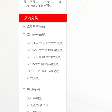
周一至周六：AM 08:30 - PM
23:00 节假日另行通知
店内分类
查看所有商品
室内/外光缆
GYXTW 中心管式室外光缆
GYTA53 室外直埋重铠光缆
GJFJV/GJFJH 室内软光缆
GYTS室外架空轻铠光缆
CJYXCH/CJXH皮线光缆
野战光缆
光纤配件
光纤终端盒
红光笔/光功率计