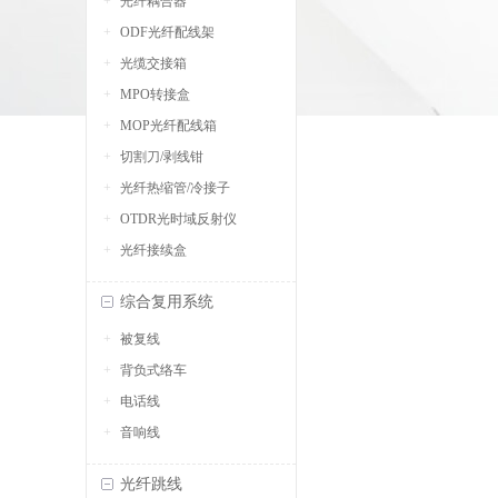
光纤耦合器
ODF光纤配线架
光缆交接箱
MPO转接盒
MOP光纤配线箱
切割刀/剥线钳
光纤热缩管/冷接子
OTDR光时域反射仪
光纤接续盒
综合复用系统
被复线
背负式络车
电话线
音响线
光纤跳线