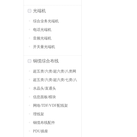
光端机
综合业务光端机
电话光端机
音频光端机
开关量光端机
铜缆综合布线
超五类/六类/超六类/八类网
超五类/六类/超六类/七类/八
络跳线
水晶头/直通头
类网线
信息面板/模块
网络/TDF/VDF配线架
理线架
铜缆布线配件
PDU插座