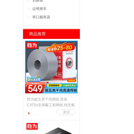
切换器
运维推车
串口服务器
商品推荐
胜为超五类千兆网线 原装
CAT5e非屏蔽工程网线 纯无氧
铜线芯 家装网络布线POE监控
￥
箱线305米 CLC-5305B