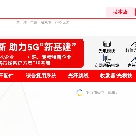
笔记本
电脑
游戏本
办公优选
纤配件
综合复用系统
光纤跳线
收发器/光模块
努力加载中，请稍后...