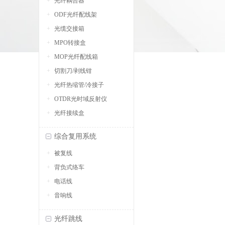
光纤耦合器
ODF光纤配线架
光缆交接箱
MPO转接盒
MOP光纤配线箱
切割刀/剥线钳
光纤热缩管/冷接子
OTDR光时域反射仪
光纤接续盒
综合复用系统
被复线
背负式络车
电话线
音响线
光纤跳线