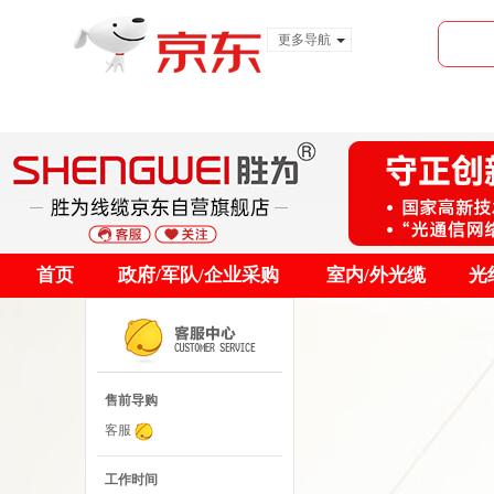
更多导航
服装城
食品
金融
首页
政府/军队/企业采购
室内/外光缆
光
售前导购
客服
工作时间