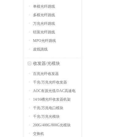
单模光纤跳线
多模光纤跳线
万兆光纤跳线
铠装光纤跳线
MPO光纤跳线
皮线跳线
收发器/光模块
百兆光纤收发器
千兆/万兆光纤收发器
AOC有源光缆/DAC高速电
14/16槽光纤收发器机架
缆
千兆/万兆电口模块
千兆/万兆光模块
200G/400G/800G光模块
交换机