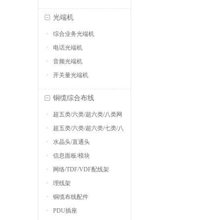
光端机
综合业务光端机
电话光端机
音频光端机
开关量光端机
铜缆综合布线
超五类/六类/超六类/八类网
超五类/六类/超六类/七类/八
络跳线
水晶头/直通头
类网线
信息面板/模块
网络/TDF/VDF配线架
理线架
铜缆布线配件
PDU插座