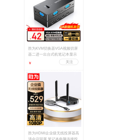
胜为KVM切换器VGA视频切屏
器二进一出台式机笔记本显示
器监控键鼠USB打印机共享器
￥
随机发货DVK1201G
胜为HDMI企业级无线投屏器高
清会议同屏 笔记本电脑连接投