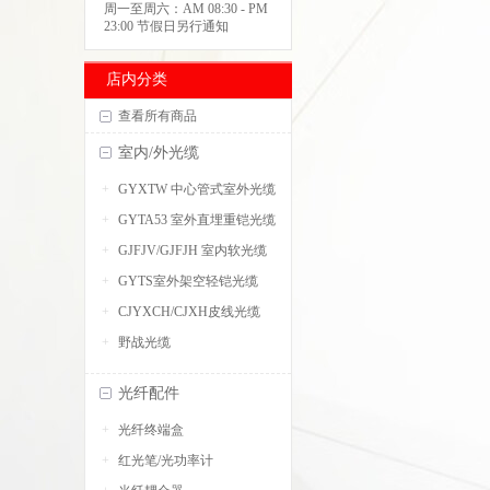
周一至周六：AM 08:30 - PM
23:00 节假日另行通知
店内分类
查看所有商品
室内/外光缆
GYXTW 中心管式室外光缆
GYTA53 室外直埋重铠光缆
GJFJV/GJFJH 室内软光缆
GYTS室外架空轻铠光缆
CJYXCH/CJXH皮线光缆
野战光缆
光纤配件
光纤终端盒
红光笔/光功率计